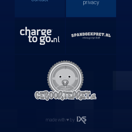
privacy
made with ♥ by