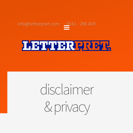
info@letterpret.com
0541 - 296 409
disclaimer
& privacy