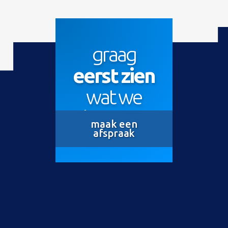
graag
eerst zien
wat we
kunnen?
maak een
afspraak