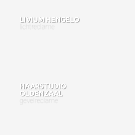
LIVIUM HENGELO
lichtreclame
HAARSTUDIO
OLDENZAAL
gevelreclame