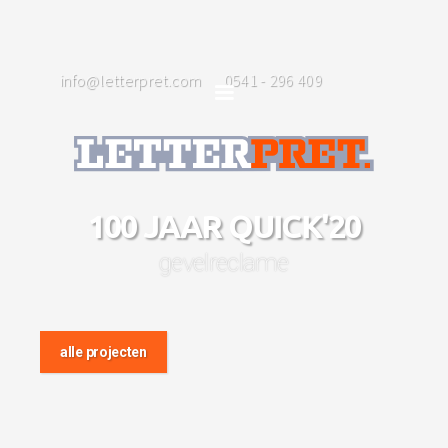
info@letterpret.com
0541 - 296 409
100 JAAR QUICK'20
gevelreclame
alle projecten