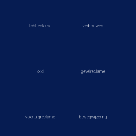
lichtreclame
verbouwen
xxxl
gevelreclame
voertuigreclame
bewegwijzering