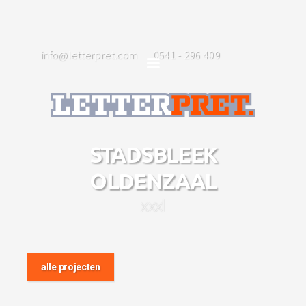
info@letterpret.com
0541 - 296 409
STADSBLEEK
OLDENZAAL
xxxl
alle projecten