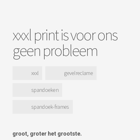
xxxl print is voor ons
geen probleem
xxxl
gevelreclame
spandoeken
spandoek-frames
groot, groter het grootste.